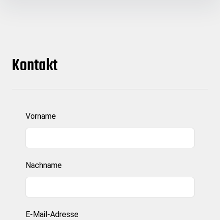
Inhalte
überspringen
Kontakt
Lass
Vorname
dieses
Feld
leer
Nachname
E-Mail-Adresse