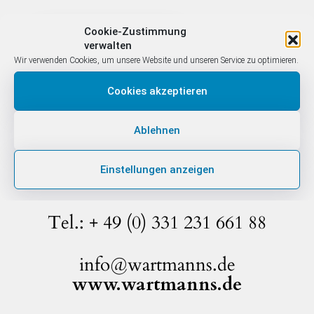
Cookie-Zustimmung
Meine Frage senden
verwalten
Wir verwenden Cookies, um unsere Website und unseren Service zu optimieren.
Cookies akzeptieren
Hassan Haqi
Ablehnen
Eismanufaktur und Café
Waldmüllerstraße 8
Einstellungen anzeigen
14482 Potsdam
Tel.: + 49 (0) 331 231 661 88
info@wartmanns.de
www.wartmanns.de